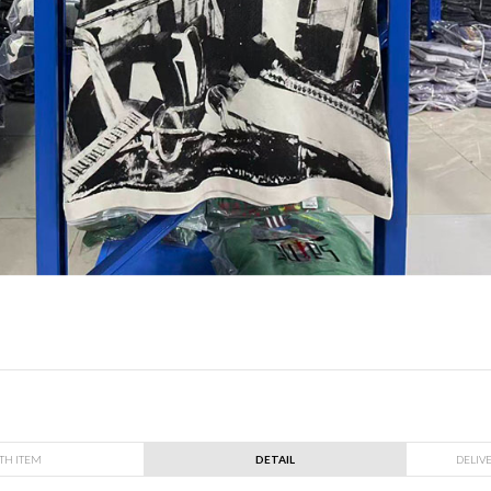
TH ITEM
DETAIL
DELIV