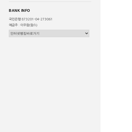
BANK INFO
국민은행 873201-04-273061
예금주 : 이우람(람스)