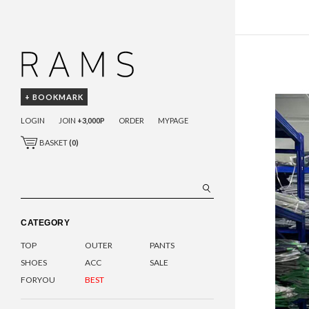
+ BOOKMARK
LOGIN
JOIN
+3,000P
ORDER
MYPAGE
BASKET
(
0
)
CATEGORY
TOP
OUTER
PANTS
SHOES
ACC
SALE
FORYOU
BEST