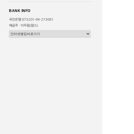
BANK INFO
국민은행 873201-04-273061
예금주 : 이우람(람스)