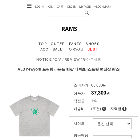
LOGIN
JOIN
CART
ORDER
MYPAGE
+BOOKMARK
RAMS
TOP
OUTER
PANTS
SHOES
ACC
SALE
FORYOU
BEST
/
/
/
NOTICE
Q/A
REVIEW
찾아주세요
ALD newyork 프린팅 라운드 반팔 티셔츠 [스트릿 편집샵 람스]
소비자가
65,000원
37,300
상품가
원
적립금
1%
배송비
(조건)
지역별
사이즈
항공배송