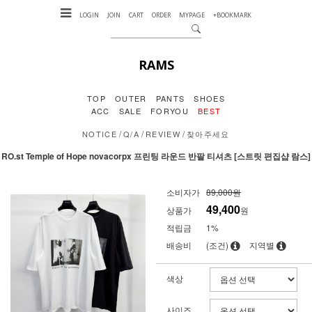
LOGIN
JOIN
CART
ORDER
MYPAGE
+BOOKMARK
RAMS
TOP
OUTER
PANTS
SHOES
ACC
SALE
FORYOU
BEST
/
/
/
NOTICE
Q/A
REVIEW
찾아주세요
RO.st Temple of Hope novacorpx 프린팅 라운드 반팔 티셔츠 [스트릿 편집샵 람스]
소비자가
89,000원
49,400
상품가
원
적립금
1%
배송비
(조건)
지역별
색상
사이즈