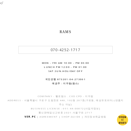
</
RAMS
070-4252-1717
MON - FRI AM 10:00 - PM 06:00
LUNCH PM 12:00 - PM 01:00
SAT.SUN.HOLIDAY OFF
국민은행 873201-04-273061
예금주 : 이우람(람스)
COMPANY - 헬로람스 . CEO CPO - 이우람
ADDRESS - 서울특별시 구로구 도림천로 446, 102동 207호(구로동, 예성유토피아) (반품지
주소 아님)
BUSINESS LICENSE : 691-44-00872
[사업자정보]
통신판매업신고번호 2021-서울구로-2717
VER.PC
|
AGREEMENT
|
SHOP-GUIDE
|
개인정보취급방침