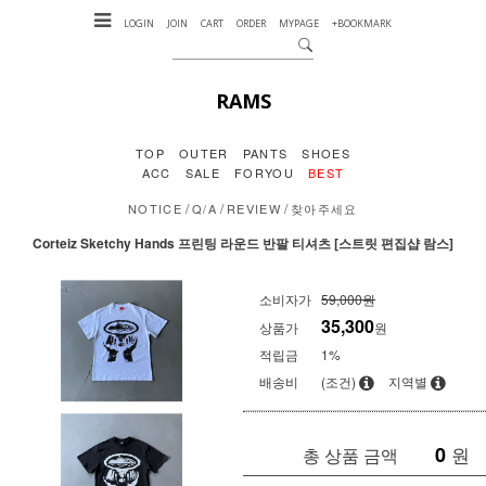
LOGIN
JOIN
CART
ORDER
MYPAGE
+BOOKMARK
RAMS
TOP
OUTER
PANTS
SHOES
ACC
SALE
FORYOU
BEST
/
/
/
NOTICE
Q/A
REVIEW
찾아주세요
Corteiz Sketchy Hands 프린팅 라운드 반팔 티셔츠 [스트릿 편집샵 람스]
소비자가
59,000원
35,300
상품가
원
적립금
1%
배송비
(조건)
지역별
0
원
총 상품 금액