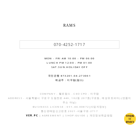
RAMS
070-4252-1717
MON - FRI AM 10:00 - PM 06:00
LUNCH PM 12:00 - PM 01:00
SAT.SUN.HOLIDAY OFF
국민은행 873201-04-273061
예금주 : 이우람(람스)
COMPANY - 헬로람스 . CEO CPO - 이우람
ADDRESS - 서울특별시 구로구 도림천로 446, 102동 207호(구로동, 예성유토피아) (반품지
주소 아님)
BUSINESS LICENSE : 691-44-00872
[사업자정보]
통신판매업신고번호 2021-서울구로-2717
VER.PC
|
AGREEMENT
|
SHOP-GUIDE
|
개인정보취급방침