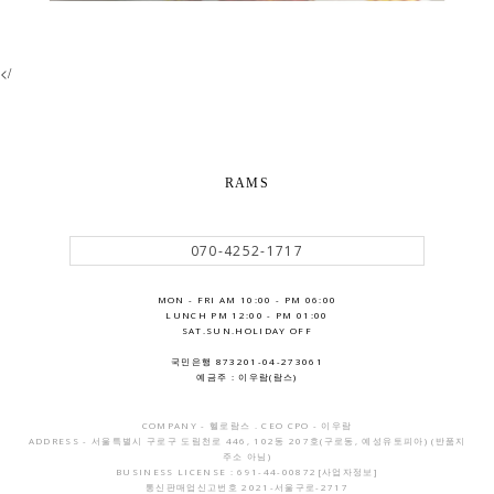
</
RAMS
070-4252-1717
MON - FRI AM 10:00 - PM 06:00
LUNCH PM 12:00 - PM 01:00
SAT.SUN.HOLIDAY OFF
국민은행 873201-04-273061
예금주 : 이우람(람스)
COMPANY - 헬로람스 . CEO CPO - 이우람
ADDRESS - 서울특별시 구로구 도림천로 446, 102동 207호(구로동, 예성유토피아) (반품지
주소 아님)
BUSINESS LICENSE : 691-44-00872
[사업자정보]
통신판매업신고번호 2021-서울구로-2717