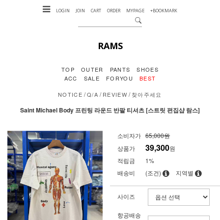
LOGIN
JOIN
CART
ORDER
MYPAGE
+BOOKMARK
RAMS
TOP
OUTER
PANTS
SHOES
ACC
SALE
FORYOU
BEST
/
/
/
NOTICE
Q/A
REVIEW
찾아주세요
Saint Michael Body 프린팅 라운드 반팔 티셔츠 [스트릿 편집샵 람스]
소비자가
65,000원
39,300
상품가
원
적립금
1%
배송비
(조건)
지역별
사이즈
항공배송