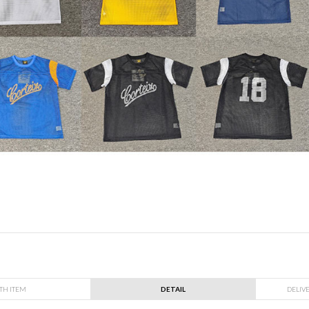
TH ITEM
DETAIL
DELIV