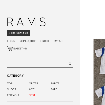
+ BOOKMARK
LOGIN
JOIN
+3,000P
ORDER
MYPAGE
BASKET
(
0
)
CATEGORY
TOP
OUTER
PANTS
SHOES
ACC
SALE
FORYOU
BEST