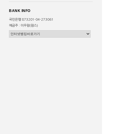
BANK INFO
국민은행 873201-04-273061
예금주 : 이우람(람스)