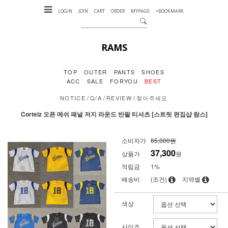
LOGIN
JOIN
CART
ORDER
MYPAGE
+BOOKMARK
RAMS
TOP
OUTER
PANTS
SHOES
ACC
SALE
FORYOU
BEST
/
/
/
NOTICE
Q/A
REVIEW
찾아주세요
Corteiz 오픈 메쉬 패널 저지 라운드 반팔 티셔츠 [스트릿 편집샵 람스]
소비자가
65,000원
37,300
상품가
원
적립금
1%
배송비
(조건)
지역별
색상
사이즈