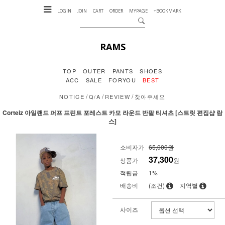
LOGIN
JOIN
CART
ORDER
MYPAGE
+BOOKMARK
RAMS
TOP
OUTER
PANTS
SHOES
ACC
SALE
FORYOU
BEST
/
/
/
NOTICE
Q/A
REVIEW
찾아주세요
Corteiz 아일랜드 퍼프 프린트 포레스트 카모 라운드 반팔 티셔츠 [스트릿 편집샵 람
스]
소비자가
65,000원
37,300
상품가
원
적립금
1%
배송비
(조건)
지역별
사이즈