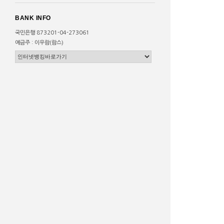
BANK INFO
국민은행 873201-04-273061
예금주 : 이우람(람스)