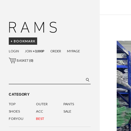
+ BOOKMARK
LOGIN
JOIN
+3,000P
ORDER
MYPAGE
BASKET
(
0
)
CATEGORY
TOP
OUTER
PANTS
SHOES
ACC
SALE
FORYOU
BEST