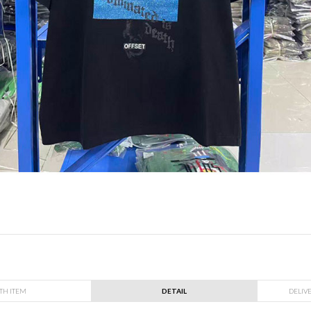
TH ITEM
DETAIL
DELIV