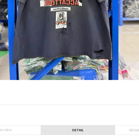
TH ITEM
DETAIL
DELIV