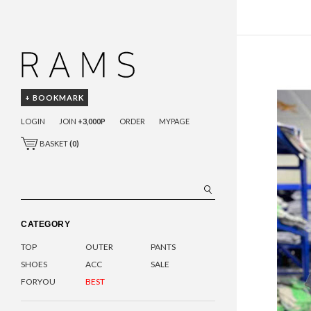
+ BOOKMARK
LOGIN
JOIN
+3,000P
ORDER
MYPAGE
BASKET
(
0
)
CATEGORY
TOP
OUTER
PANTS
SHOES
ACC
SALE
FORYOU
BEST