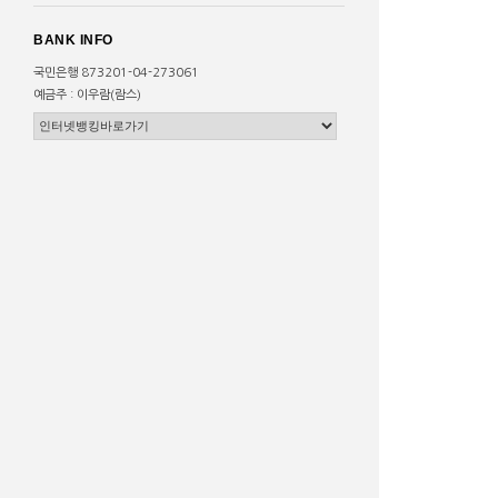
BANK INFO
국민은행 873201-04-273061
예금주 : 이우람(람스)