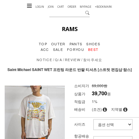
LOGIN
JOIN
CART
ORDER
MYPAGE
+BOOKMARK
RAMS
TOP
OUTER
PANTS
SHOES
ACC
SALE
FORYOU
BEST
/
/
/
NOTICE
Q/A
REVIEW
찾아주세요
Saint Michael SAINT WET 프린팅 라운드 반팔 티셔츠 [스트릿 편집샵 람스]
소비자가
69,000원
39,700
상품가
원
적립금
1%
배송비
(조건)
지역별
사이즈
항공배송