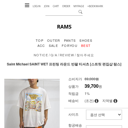
LOGIN
JOIN
CART
ORDER
MYPAGE
+BOOKMARK
RAMS
TOP
OUTER
PANTS
SHOES
ACC
SALE
FORYOU
BEST
/
/
/
NOTICE
Q/A
REVIEW
찾아주세요
Saint Michael SAINT WET 프린팅 라운드 반팔 티셔츠 [스트릿 편집샵 람스]
소비자가
69,000원
39,700
상품가
원
적립금
1%
배송비
(조건)
지역별
사이즈
항공배송