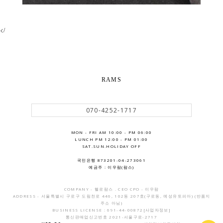
</
RAMS
070-4252-1717
MON - FRI AM 10:00 - PM 06:00
LUNCH PM 12:00 - PM 01:00
SAT.SUN.HOLIDAY OFF
국민은행 873201-04-273061
예금주 : 이우람(람스)
COMPANY - 헬로람스 . CEO CPO - 이우람
ADDRESS - 서울특별시 구로구 도림천로 446, 102동 207호(구로동, 예성유토피아) (반품지
주소 아님)
BUSINESS LICENSE : 691-44-00872
[사업자정보]
통신판매업신고번호 2021-서울구로-2717