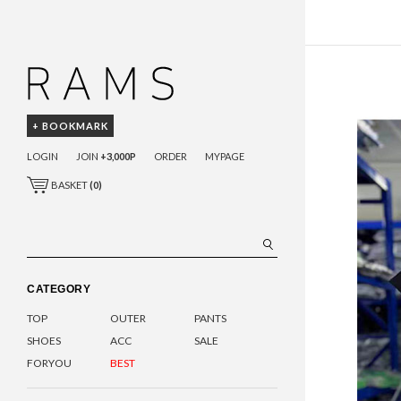
+ BOOKMARK
LOGIN
JOIN
+3,000P
ORDER
MYPAGE
BASKET
(
0
)
CATEGORY
TOP
OUTER
PANTS
SHOES
ACC
SALE
FORYOU
BEST