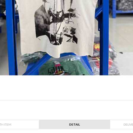
TH ITEM
DETAIL
DELIV