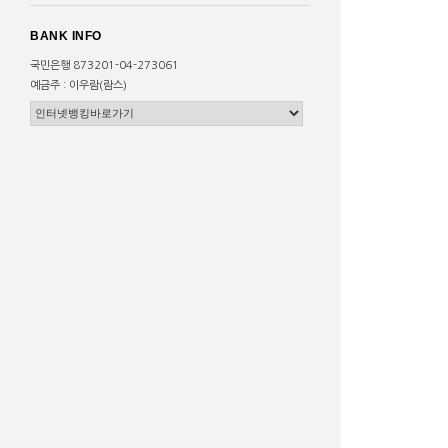
BANK INFO
국민은행 873201-04-273061
예금주 : 이우람(람스)