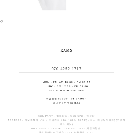
</
RAMS
070-4252-1717
MON - FRI AM 10:00 - PM 06:00
LUNCH PM 12:00 - PM 01:00
SAT.SUN.HOLIDAY OFF
국민은행 873201-04-273061
예금주 : 이우람(람스)
COMPANY - 헬로람스 . CEO CPO - 이우람
ADDRESS - 서울특별시 구로구 도림천로 446, 102동 207호(구로동, 예성유토피아) (반품지
주소 아님)
BUSINESS LICENSE : 691-44-00872
[사업자정보]
통신판매업신고번호 2021-서울구로-2717