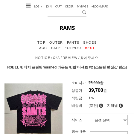
LOGIN
JOIN
CART
ORDER
MYPAGE
+BOOKMARK
RAMS
TOP
OUTER
PANTS
SHOES
ACC
SALE
FORYOU
BEST
/
/
/
NOTICE
Q/A
REVIEW
찾아주세요
R3BEL 빈티지 프린팅 washed 라운드 반팔 티셔츠 #2 [스트릿 편집샵 람스]
소비자가
75,000원
39,700
상품가
원
적립금
1%
배송비
(조건)
지역별
사이즈
항공배송