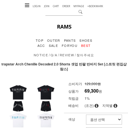
LOGIN
JOIN
CART
ORDER
MYPAGE
+BOOKMARK
RAMS
TOP
OUTER
PANTS
SHOES
ACC
SALE
FORYOU
BEST
/
/
/
NOTICE
Q/A
REVIEW
찾아주세요
trapstar Arch Chenille Decoded 2.0 Shorts 셋업 반팔 반바지 Set [스트릿 편집샵
람스]
소비자가
129,000원
69,300
상품가
원
적립금
1%
배송비
(조건)
지역별
색상