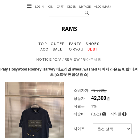
LOGIN
JOIN
CART
ORDER
MYPAGE
+BOOKMARK
RAMS
TOP
OUTER
PANTS
SHOES
ACC
SALE
FORYOU
BEST
/
/
/
NOTICE
Q/A
REVIEW
찾아주세요
Paly Hollywood Rodney Harvey 메모리얼 sweat washed 데미지 라운드 반팔 티셔
츠 [스트릿 편집샵 람스]
소비자가
79,000원
42,300
상품가
원
적립금
1%
배송비
(조건)
지역별
사이즈