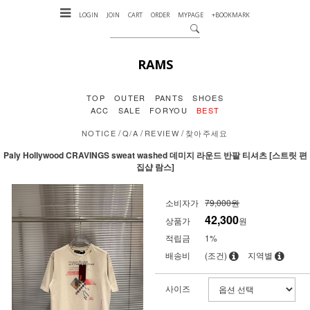
LOGIN
JOIN
CART
ORDER
MYPAGE
+BOOKMARK
RAMS
TOP
OUTER
PANTS
SHOES
ACC
SALE
FORYOU
BEST
/
/
/
NOTICE
Q/A
REVIEW
찾아주세요
Paly Hollywood CRAVINGS sweat washed 데미지 라운드 반팔 티셔츠 [스트릿 편
집샵 람스]
소비자가
79,000원
42,300
상품가
원
적립금
1%
배송비
(조건)
지역별
사이즈