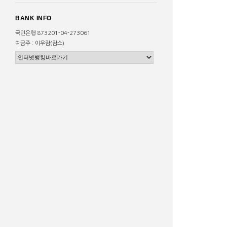
BANK INFO
국민은행 873201-04-273061
예금주 : 이우람(람스)