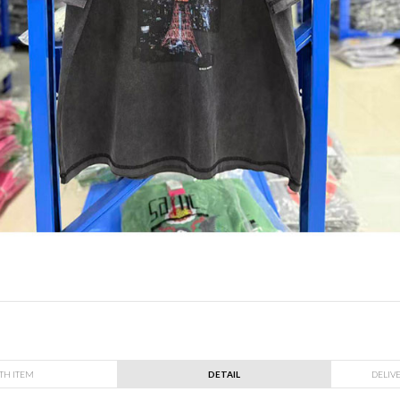
TH ITEM
DETAIL
DELIV