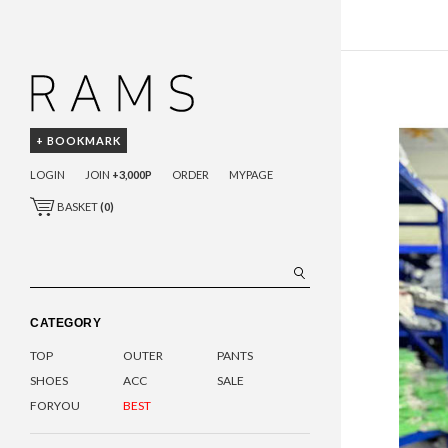
+ BOOKMARK
LOGIN
JOIN
+3,000P
ORDER
MYPAGE
BASKET
(
0
)
CATEGORY
TOP
OUTER
PANTS
SHOES
ACC
SALE
FORYOU
BEST