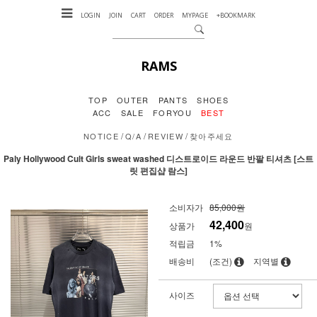
LOGIN
JOIN
CART
ORDER
MYPAGE
+BOOKMARK
RAMS
TOP
OUTER
PANTS
SHOES
ACC
SALE
FORYOU
BEST
/
/
/
NOTICE
Q/A
REVIEW
찾아주세요
Paly Hollywood Cult Girls sweat washed 디스트로이드 라운드 반팔 티셔츠 [스트
릿 편집샵 람스]
소비자가
85,000원
42,400
상품가
원
적립금
1%
배송비
(조건)
지역별
사이즈