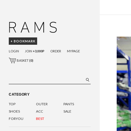
+ BOOKMARK
LOGIN
JOIN
+3,000P
ORDER
MYPAGE
BASKET
(
0
)
CATEGORY
TOP
OUTER
PANTS
SHOES
ACC
SALE
FORYOU
BEST