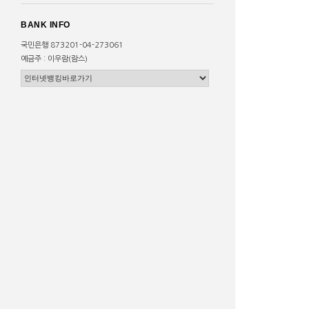
BANK INFO
국민은행 873201-04-273061
예금주 : 이우람(람스)