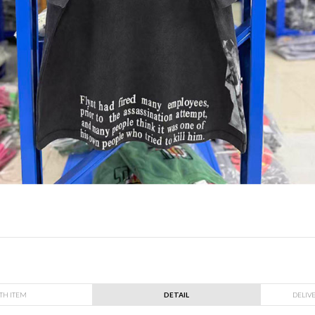
TH ITEM
DETAIL
DELIV