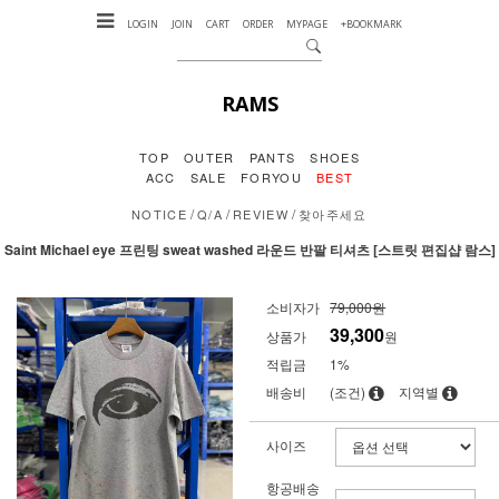
LOGIN
JOIN
CART
ORDER
MYPAGE
+BOOKMARK
RAMS
TOP
OUTER
PANTS
SHOES
ACC
SALE
FORYOU
BEST
/
/
/
NOTICE
Q/A
REVIEW
찾아주세요
Saint Michael eye 프린팅 sweat washed 라운드 반팔 티셔츠 [스트릿 편집샵 람스]
소비자가
79,000원
39,300
상품가
원
적립금
1%
배송비
(조건)
지역별
사이즈
항공배송