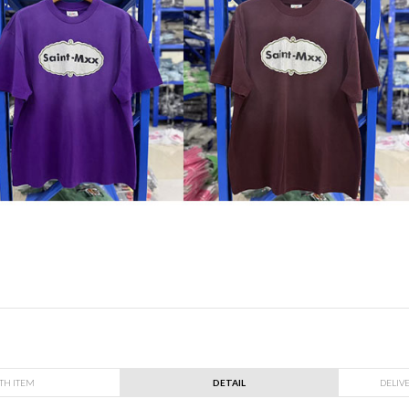
TH ITEM
DETAIL
DELIV