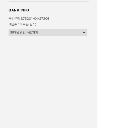
BANK INFO
국민은행 873201-04-273061
예금주 : 이우람(람스)