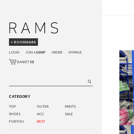
+ BOOKMARK
LOGIN
JOIN
+3,000P
ORDER
MYPAGE
BASKET
(
0
)
CATEGORY
TOP
OUTER
PANTS
SHOES
ACC
SALE
FORYOU
BEST