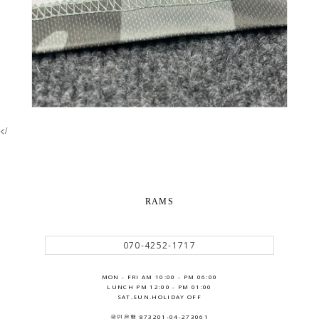
</
RAMS
070-4252-1717
MON - FRI AM 10:00 - PM 06:00
LUNCH PM 12:00 - PM 01:00
SAT.SUN.HOLIDAY OFF
국민은행 873201-04-273061