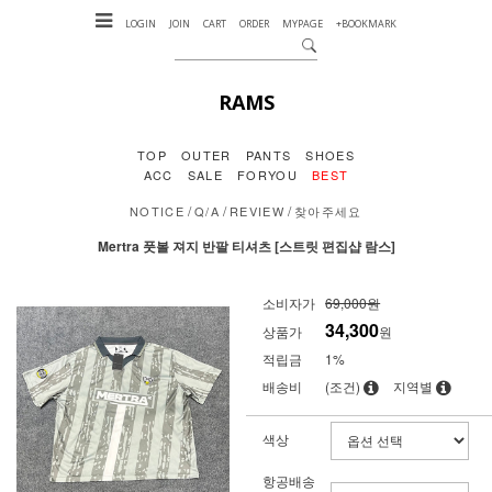
LOGIN
JOIN
CART
ORDER
MYPAGE
+BOOKMARK
RAMS
TOP
OUTER
PANTS
SHOES
ACC
SALE
FORYOU
BEST
/
/
/
NOTICE
Q/A
REVIEW
찾아주세요
Mertra 풋볼 져지 반팔 티셔츠 [스트릿 편집샵 람스]
소비자가
69,000원
34,300
상품가
원
적립금
1%
배송비
(조건)
지역별
색상
항공배송