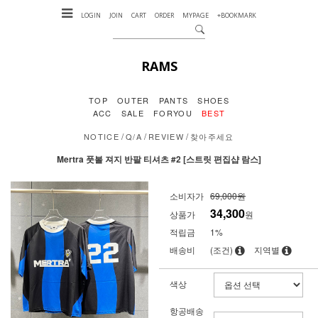
LOGIN
JOIN
CART
ORDER
MYPAGE
+BOOKMARK
RAMS
TOP
OUTER
PANTS
SHOES
ACC
SALE
FORYOU
BEST
/
/
/
NOTICE
Q/A
REVIEW
찾아주세요
Mertra 풋볼 져지 반팔 티셔츠 #2 [스트릿 편집샵 람스]
소비자가
69,000원
34,300
상품가
원
적립금
1%
배송비
(조건)
지역별
색상
항공배송