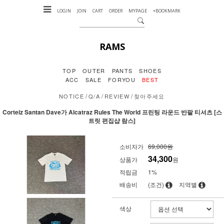
LOGIN
JOIN
CART
ORDER
MYPAGE
+BOOKMARK
RAMS
TOP
OUTER
PANTS
SHOES
ACC
SALE
FORYOU
BEST
/
/
/
NOTICE
Q/A
REVIEW
찾아주세요
Corteiz Santan Dave가 Alcatraz Rules The World 프린팅 라운드 반팔 티셔츠 [스
트릿 편집샵 람스]
소비자가
69,000원
34,300
상품가
원
적립금
1%
배송비
(조건)
지역별
색상