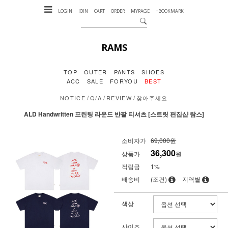
LOGIN
JOIN
CART
ORDER
MYPAGE
+BOOKMARK
RAMS
TOP
OUTER
PANTS
SHOES
ACC
SALE
FORYOU
BEST
/
/
/
NOTICE
Q/A
REVIEW
찾아주세요
ALD Handwritten 프린팅 라운드 반팔 티셔츠 [스트릿 편집샵 람스]
소비자가
69,000원
36,300
상품가
원
적립금
1%
배송비
(조건)
지역별
색상
사이즈