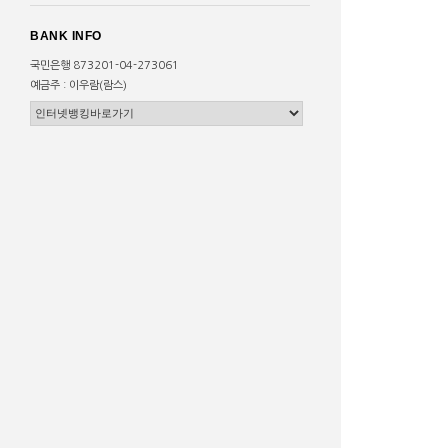
BANK INFO
국민은행 873201-04-273061
예금주 : 이우람(람스)