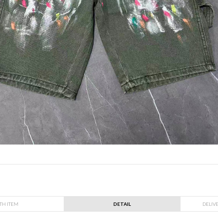
TH ITEM
DETAIL
DELIV