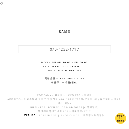
</
RAMS
070-4252-1717
MON - FRI AM 10:00 - PM 06:00
LUNCH PM 12:00 - PM 01:00
SAT.SUN.HOLIDAY OFF
국민은행 873201-04-273061
예금주 : 이우람(람스)
COMPANY - 헬로람스 . CEO CPO - 이우람
ADDRESS - 서울특별시 구로구 도림천로 446, 102동 207호(구로동, 예성유토피아) (반품지
주소 아님)
BUSINESS LICENSE : 691-44-00872
[사업자정보]
통신판매업신고번호 2021-서울구로-2717
VER.PC
|
AGREEMENT
|
SHOP-GUIDE
|
개인정보취급방침