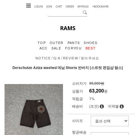
LOGIN
JOIN
CART
ORDER
MYPAGE
+BOOKMARK
RAMS
TOP
OUTER
PANTS
SHOES
ACC
SALE
FORYOU
BEST
/
/
/
NOTICE
Q/A
REVIEW
찾아주세요
Derschutze Aziza washed 데님 Shorts 반바지 [스트릿 편집샵 람스]
소비자가
95,000원
63,200
상품가
원
적립금
1%
배송비
(조건)
지역별
사이즈
항공배송