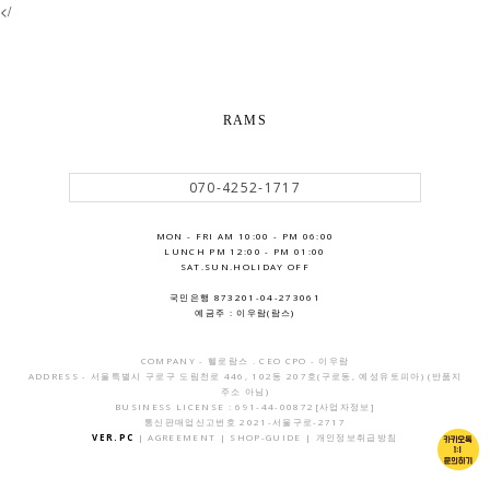
</
RAMS
070-4252-1717
MON - FRI AM 10:00 - PM 06:00
LUNCH PM 12:00 - PM 01:00
SAT.SUN.HOLIDAY OFF
국민은행 873201-04-273061
예금주 : 이우람(람스)
COMPANY - 헬로람스 . CEO CPO - 이우람
ADDRESS - 서울특별시 구로구 도림천로 446, 102동 207호(구로동, 예성유토피아) (반품지
주소 아님)
BUSINESS LICENSE : 691-44-00872
[사업자정보]
통신판매업신고번호 2021-서울구로-2717
VER.PC
|
AGREEMENT
|
SHOP-GUIDE
|
개인정보취급방침