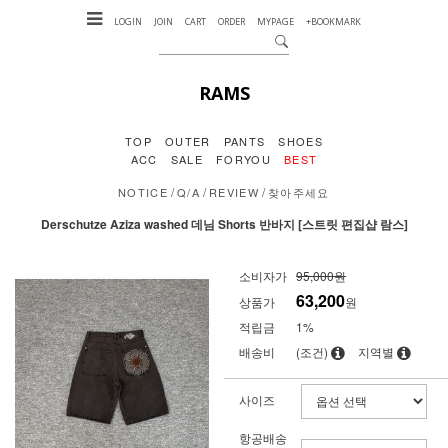
LOGIN
JOIN
CART
ORDER
MYPAGE
+BOOKMARK
RAMS
TOP
OUTER
PANTS
SHOES
ACC
SALE
FORYOU
BEST
/
/
/
NOTICE
Q/A
REVIEW
찾아주세요
Derschutze Aziza washed 데님 Shorts 반바지 [스트릿 편집샵 람스]
소비자가
95,000원
63,200
상품가
원
적립금
1%
배송비
(조건)
지역별
사이즈
항공배송