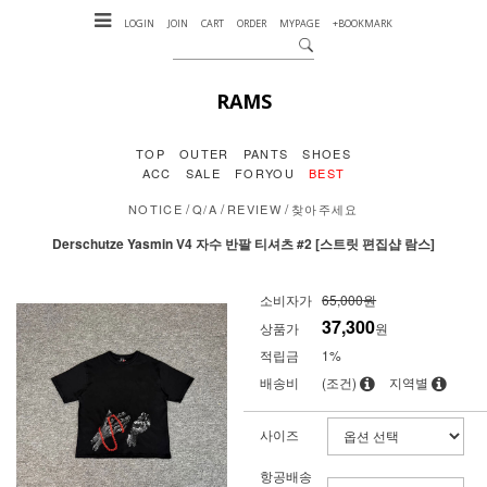
LOGIN
JOIN
CART
ORDER
MYPAGE
+BOOKMARK
RAMS
TOP
OUTER
PANTS
SHOES
ACC
SALE
FORYOU
BEST
/
/
/
NOTICE
Q/A
REVIEW
찾아주세요
Derschutze Yasmin V4 자수 반팔 티셔츠 #2 [스트릿 편집샵 람스]
소비자가
65,000원
37,300
상품가
원
적립금
1%
배송비
(조건)
지역별
사이즈
항공배송