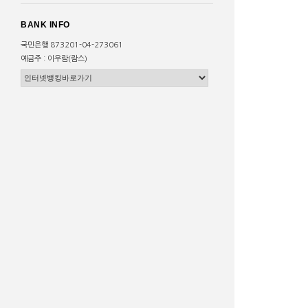
BANK INFO
국민은행 873201-04-273061
예금주 : 이우람(람스)