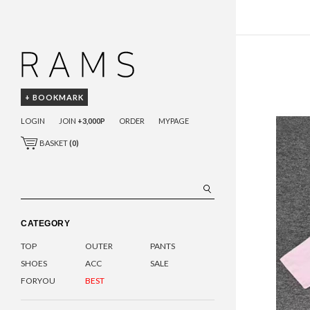
+ BOOKMARK
LOGIN
JOIN
+3,000P
ORDER
MYPAGE
BASKET
(
0
)
CATEGORY
TOP
OUTER
PANTS
SHOES
ACC
SALE
FORYOU
BEST