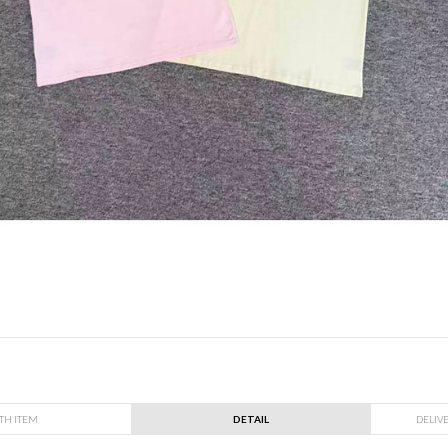
TH ITEM
DETAIL
DELIV