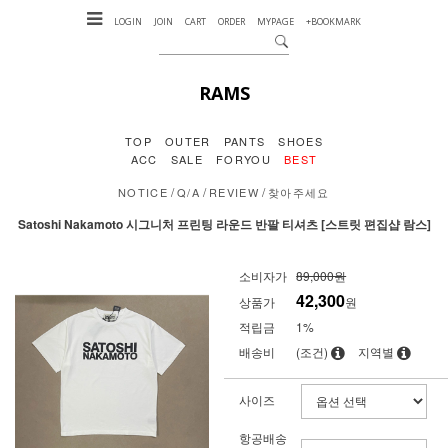
LOGIN
JOIN
CART
ORDER
MYPAGE
+BOOKMARK
RAMS
TOP
OUTER
PANTS
SHOES
ACC
SALE
FORYOU
BEST
/
/
/
NOTICE
Q/A
REVIEW
찾아주세요
Satoshi Nakamoto 시그니처 프린팅 라운드 반팔 티셔츠 [스트릿 편집샵 람스]
소비자가
89,000원
42,300
상품가
원
적립금
1%
배송비
(조건)
지역별
사이즈
항공배송