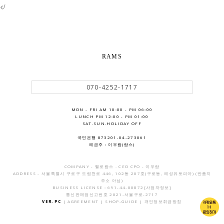
</
RAMS
070-4252-1717
MON - FRI AM 10:00 - PM 06:00
LUNCH PM 12:00 - PM 01:00
SAT.SUN.HOLIDAY OFF
국민은행 873201-04-273061
예금주 : 이우람(람스)
COMPANY - 헬로람스 . CEO CPO - 이우람
ADDRESS - 서울특별시 구로구 도림천로 446, 102동 207호(구로동, 예성유토피아) (반품지
주소 아님)
BUSINESS LICENSE : 691-44-00872
[사업자정보]
통신판매업신고번호 2021-서울구로-2717
VER.PC
|
AGREEMENT
|
SHOP-GUIDE
|
개인정보취급방침