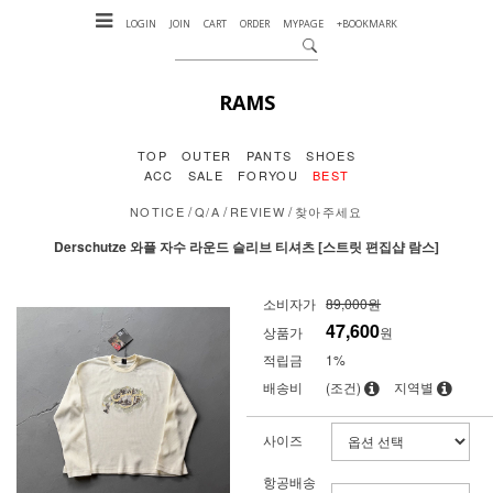
LOGIN
JOIN
CART
ORDER
MYPAGE
+BOOKMARK
RAMS
TOP
OUTER
PANTS
SHOES
ACC
SALE
FORYOU
BEST
/
/
/
NOTICE
Q/A
REVIEW
찾아주세요
Derschutze 와플 자수 라운드 슬리브 티셔츠 [스트릿 편집샵 람스]
소비자가
89,000원
47,600
상품가
원
적립금
1%
배송비
(조건)
지역별
사이즈
항공배송