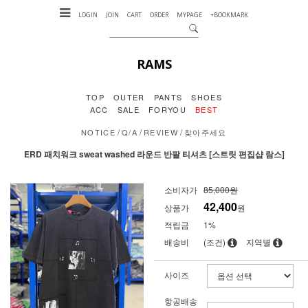
LOGIN
JOIN
CART
ORDER
MYPAGE
+BOOKMARK
RAMS
TOP
OUTER
PANTS
SHOES
ACC
SALE
FORYOU
BEST
/
/
/
NOTICE
Q/A
REVIEW
찾아주세요
ERD 패치워크 sweat washed 라운드 반팔 티셔츠 [스트릿 편집샵 람스]
소비자가
85,000원
42,400
상품가
원
적립금
1%
배송비
(조건)
지역별
사이즈
항공배송