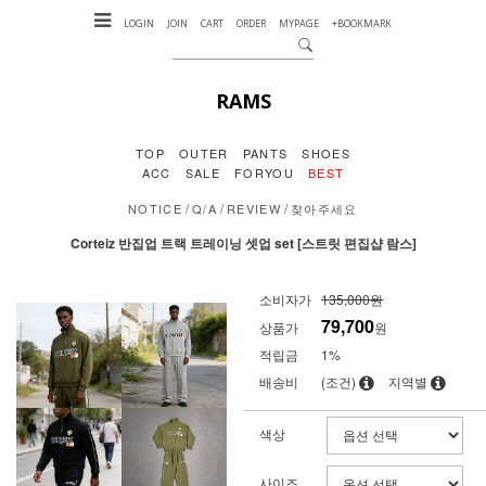
LOGIN
JOIN
CART
ORDER
MYPAGE
+BOOKMARK
RAMS
TOP
OUTER
PANTS
SHOES
ACC
SALE
FORYOU
BEST
/
/
/
NOTICE
Q/A
REVIEW
찾아주세요
Corteiz 반집업 트랙 트레이닝 셋업 set [스트릿 편집샵 람스]
소비자가
135,000원
79,700
상품가
원
적립금
1%
배송비
(조건)
지역별
색상
사이즈