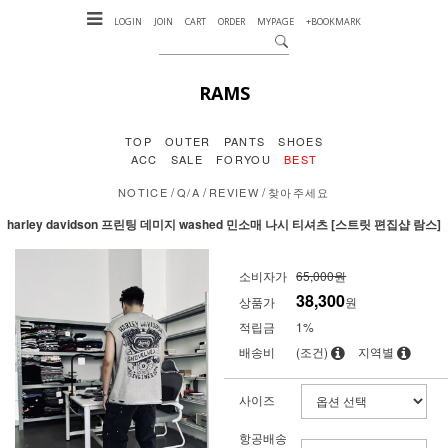
LOGIN
JOIN
CART
ORDER
MYPAGE
+BOOKMARK
RAMS
TOP
OUTER
PANTS
SHOES
ACC
SALE
FORYOU
BEST
/
/
/
NOTICE
Q/A
REVIEW
찾아주세요
harley davidson 프린팅 데미지 washed 민소매 나시 티셔츠 [스트릿 편집샵 람스]
소비자가
65,000원
38,300
상품가
원
적립금
1%
배송비
(조건)
지역별
사이즈
항공배송