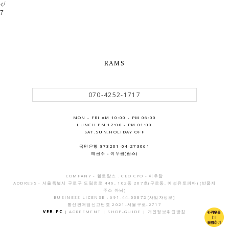
</
7
RAMS
070-4252-1717
MON - FRI AM 10:00 - PM 06:00
LUNCH PM 12:00 - PM 01:00
SAT.SUN.HOLIDAY OFF
국민은행 873201-04-273061
예금주 : 이우람(람스)
COMPANY - 헬로람스 . CEO CPO - 이우람
ADDRESS - 서울특별시 구로구 도림천로 446, 102동 207호(구로동, 예성유토피아) (반품지
주소 아님)
BUSINESS LICENSE : 691-44-00872
[사업자정보]
통신판매업신고번호 2021-서울구로-2717
VER.PC
|
AGREEMENT
|
SHOP-GUIDE
|
개인정보취급방침