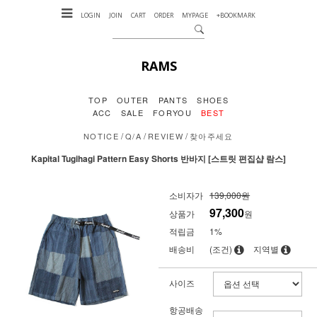
LOGIN
JOIN
CART
ORDER
MYPAGE
+BOOKMARK
RAMS
TOP
OUTER
PANTS
SHOES
ACC
SALE
FORYOU
BEST
/
/
/
NOTICE
Q/A
REVIEW
찾아주세요
Kapital Tugihagi Pattern Easy Shorts 반바지 [스트릿 편집샵 람스]
소비자가
139,000원
97,300
상품가
원
적립금
1%
배송비
(조건)
지역별
사이즈
항공배송