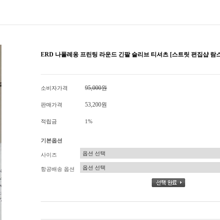
ERD 나폴레옹 프린팅 라운드 긴팔 슬리브 티셔츠 [스트릿 편집샵 람스
95,000원
소비자가격
53,200원
판매가격
적립금
1%
기본옵션
사이즈
항공배송 옵션