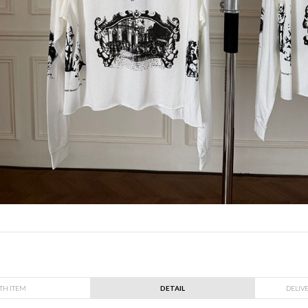
TH ITEM
DETAIL
DELIV