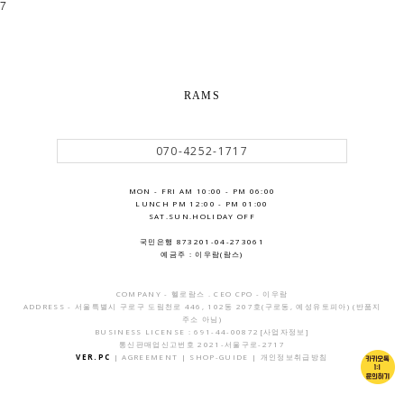
7
RAMS
070-4252-1717
MON - FRI AM 10:00 - PM 06:00
LUNCH PM 12:00 - PM 01:00
SAT.SUN.HOLIDAY OFF
국민은행 873201-04-273061
예금주 : 이우람(람스)
COMPANY - 헬로람스 . CEO CPO - 이우람
ADDRESS - 서울특별시 구로구 도림천로 446, 102동 207호(구로동, 예성유토피아) (반품지
주소 아님)
BUSINESS LICENSE : 691-44-00872
[사업자정보]
통신판매업신고번호 2021-서울구로-2717
VER.PC
|
AGREEMENT
|
SHOP-GUIDE
|
개인정보취급방침