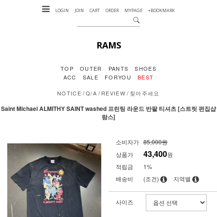
LOGIN
JOIN
CART
ORDER
MYPAGE
+BOOKMARK
RAMS
TOP
OUTER
PANTS
SHOES
ACC
SALE
FORYOU
BEST
/
/
/
NOTICE
Q/A
REVIEW
찾아주세요
Saint Michael ALMITHY SAINT washed 프린팅 라운드 반팔 티셔츠 [스트릿 편집샵
람스]
소비자가
85,000원
43,400
상품가
원
적립금
1%
배송비
(조건)
지역별
사이즈