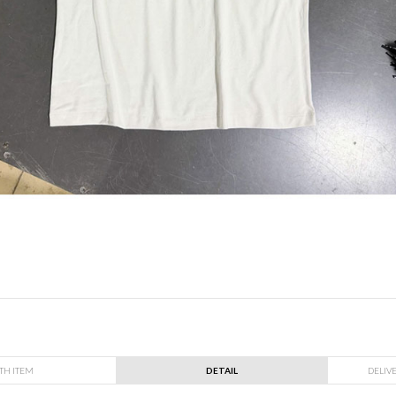
TH ITEM
DETAIL
DELIV