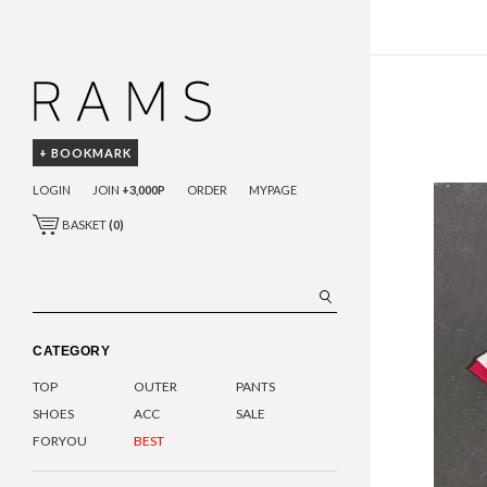
+ BOOKMARK
LOGIN
JOIN
+3,000P
ORDER
MYPAGE
BASKET
(
0
)
CATEGORY
TOP
OUTER
PANTS
SHOES
ACC
SALE
FORYOU
BEST