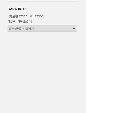
BANK INFO
국민은행 873201-04-273061
예금주 : 이우람(람스)