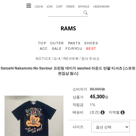
LOGIN
JOIN
CART
ORDER
MYPAGE
+BOOKMARK
RAMS
TOP
OUTER
PANTS
SHOES
ACC
SALE
FORYOU
BEST
/
/
/
NOTICE
Q/A
REVIEW
찾아주세요
Satoshi Nakamoto No Saviour 프린팅 데미지 washed 라운드 반팔 티셔츠 [스트릿
편집샵 람스]
소비자가
89,000원
45,300
상품가
원
적립금
1%
배송비
(조건)
지역별
사이즈