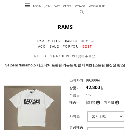
LOGIN
JOIN
CART
ORDER
MYPAGE
+BOOKMARK
RAMS
TOP
OUTER
PANTS
SHOES
ACC
SALE
FORYOU
BEST
/
/
/
NOTICE
Q/A
REVIEW
찾아주세요
Satoshi Nakamoto 시그니처 프린팅 라운드 반팔 티셔츠 [스트릿 편집샵 람스]
소비자가
89,000원
42,300
상품가
원
적립금
1%
배송비
(조건)
지역별
사이즈
항공배송