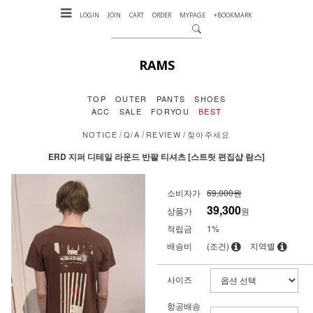
LOGIN
JOIN
CART
ORDER
MYPAGE
+BOOKMARK
RAMS
TOP
OUTER
PANTS
SHOES
ACC
SALE
FORYOU
BEST
/
/
/
NOTICE
Q/A
REVIEW
찾아주세요
ERD 지퍼 디테일 라운드 반팔 티셔츠 [스트릿 편집샵 람스]
소비자가
69,000원
39,300
상품가
원
적립금
1%
배송비
(조건)
지역별
사이즈
항공배송