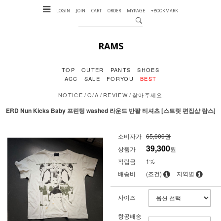
LOGIN
JOIN
CART
ORDER
MYPAGE
+BOOKMARK
RAMS
TOP
OUTER
PANTS
SHOES
ACC
SALE
FORYOU
BEST
/
/
/
NOTICE
Q/A
REVIEW
찾아주세요
ERD Nun Kicks Baby 프린팅 washed 라운드 반팔 티셔츠 [스트릿 편집샵 람스]
소비자가
65,000원
39,300
상품가
원
적립금
1%
배송비
(조건)
지역별
사이즈
항공배송